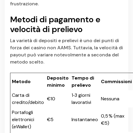
frustrazione.
Metodi di pagamento e
velocità di prelievo
La varietà di depositi e prelievi è uno dei punti di
forza dei casino non AAMS. Tuttavia, la velocità di
payout può variare notevolmente a seconda del
metodo scelto.
Deposito
Tempo di
Metodo
Commissioni
minimo
prelievo
Carta di
1‑3 giorni
€10
Nessuna
credito/debito
lavorativi
Portafogli
0,5 % (max
elettronici
€5
Instantaneo
€5)
(eWallet)