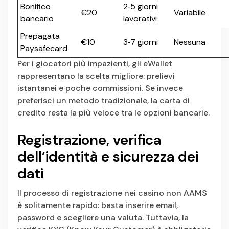
Bonifico
2‑5 giorni
€20
Variabile
bancario
lavorativi
Prepagata
€10
3‑7 giorni
Nessuna
Paysafecard
Per i giocatori più impazienti, gli eWallet
rappresentano la scelta migliore: prelievi
istantanei e poche commissioni. Se invece
preferisci un metodo tradizionale, la carta di
credito resta la più veloce tra le opzioni bancarie.
Registrazione, verifica
dell’identità e sicurezza dei
dati
Il processo di registrazione nei casino non AAMS
è solitamente rapido: basta inserire email,
password e scegliere una valuta. Tuttavia, la