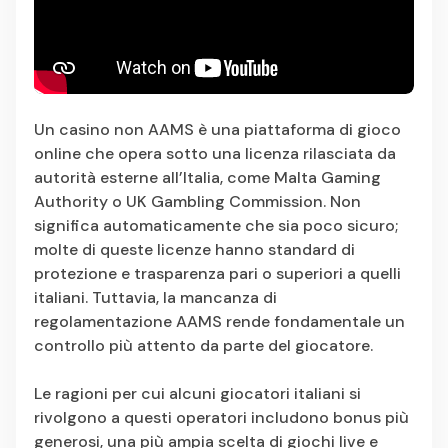
Un casino non AAMS è una piattaforma di gioco
online che opera sotto una licenza rilasciata da
autorità esterne all’Italia, come Malta Gaming
Authority o UK Gambling Commission. Non
significa automaticamente che sia poco sicuro;
molte di queste licenze hanno standard di
protezione e trasparenza pari o superiori a quelli
italiani. Tuttavia, la mancanza di
regolamentazione AAMS rende fondamentale un
controllo più attento da parte del giocatore.
Le ragioni per cui alcuni giocatori italiani si
rivolgono a questi operatori includono bonus più
generosi, una più ampia scelta di giochi live e