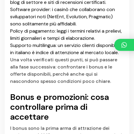
blog di settore e siti di recensioni certificati.
Software provider: i casinò che collaborano con
sviluppatori noti (NetEnt, Evolution, Pragmatic)
sono solitamente più affidabili.
Policy di pagamento: leggi i termini relativi a prelievi,
limiti giornalieri e tempi di elaborazione.
Supporto multilingua: un servizio clienti disponibile
in italiano è indice di attenzione al mercato locale.
Una volta verificati questi punti, si può passare
alla fase successiva: confrontare i bonus e le
offerte disponibili, perché anche qui si
nascondono spesso condizioni poco chiare.
Bonus e promozioni: cosa
controllare prima di
accettare
I bonus sono la prima arma di attrazione dei