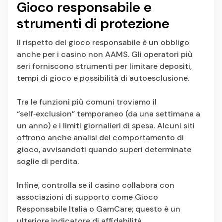
Gioco responsabile e
strumenti di protezione
Il rispetto del gioco responsabile è un obbligo
anche per i casino non AAMS. Gli operatori più
seri forniscono strumenti per limitare depositi,
tempi di gioco e possibilità di autoesclusione.
Tra le funzioni più comuni troviamo il
“self‑exclusion” temporaneo (da una settimana a
un anno) e i limiti giornalieri di spesa. Alcuni siti
offrono anche analisi del comportamento di
gioco, avvisandoti quando superi determinate
soglie di perdita.
Infine, controlla se il casino collabora con
associazioni di supporto come Gioco
Responsabile Italia o GamCare; questo è un
ulteriore indicatore di affidabilità.