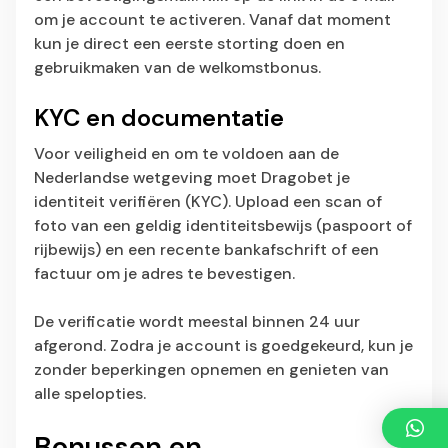
om je account te activeren. Vanaf dat moment
kun je direct een eerste storting doen en
gebruikmaken van de welkomstbonus.
KYC en documentatie
Voor veiligheid en om te voldoen aan de
Nederlandse wetgeving moet Dragobet je
identiteit verifiëren (KYC). Upload een scan of
foto van een geldig identiteitsbewijs (paspoort of
rijbewijs) en een recente bankafschrift of een
factuur om je adres te bevestigen.
De verificatie wordt meestal binnen 24 uur
afgerond. Zodra je account is goedgekeurd, kun je
zonder beperkingen opnemen en genieten van
alle spelopties.
Bonussen en