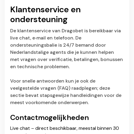
Klantenservice en
ondersteuning
De klantenservice van Dragobet is bereikbaar via
live chat, e‑mail en telefoon. De
ondersteuningsbalie is 24/7 bemand door
Nederlandstalige agents die je kunnen helpen
met vragen over verificatie, betalingen, bonussen
en technische problemen.
Voor snelle antwoorden kun je ook de
veelgestelde vragen (FAQ) raadplegen; deze
sectie bevat stapsgewijze handleidingen voor de
meest voorkomende onderwerpen.
Contactmogelijkheden
Live chat – direct beschikbaar, meestal binnen 30