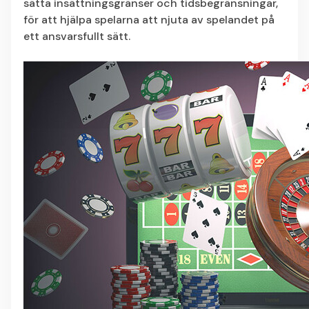
sätta insättningsgränser och tidsbegränsningar,
för att hjälpa spelarna att njuta av spelandet på
ett ansvarsfullt sätt.