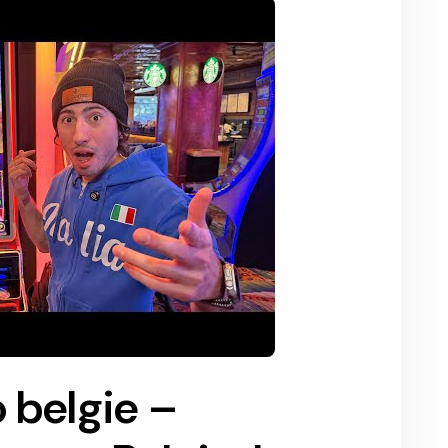
o belgie –