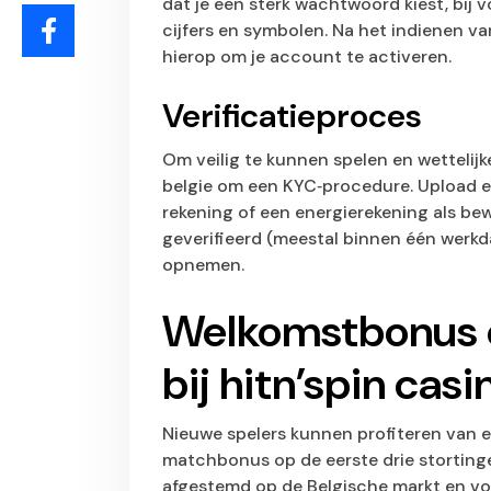
dat je een sterk wachtwoord kiest, bij 
cijfers en symbolen. Na het indienen van
hierop om je account te activeren.
Verificatieproces
Om veilig te kunnen spelen en wettelijk
belgie om een KYC‑procedure. Upload ee
rekening of een energierekening als be
geverifieerd (meestal binnen één werkd
opnemen.
Welkomstbonus 
bij hitn’spin casi
Nieuwe spelers kunnen profiteren van e
matchbonus op de eerste drie stortingen
afgestemd op de Belgische markt en vo