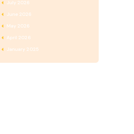
July 2026
June 2026
May 2026
April 2026
January 2025