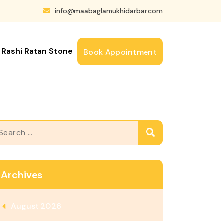
info@maabaglamukhidarbar.com
Rashi Ratan Stone
Book Appointment
Archives
August 2026