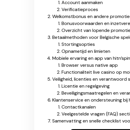
Account aanmaken
Verificatieproces
Welkomstbonus en andere promoties b
Bonusvoorwaarden en inzetvere
Overzicht van lopende promoti
Betaalmethoden voor Belgische speler
Stortingsopties
Opnametijd en limieten
Mobiele ervaring en app van hitn’spin
Browser versus native app
Functionaliteit live casino op mo
Veiligheid, licenties en verantwoord s
Licentie en regelgeving
Beveiligingsmaatregelen en ver
Klantenservice en ondersteuning bij h
Contactkanalen
Veelgestelde vragen (FAQ) sect
Samenvatting en snelle checklist voor