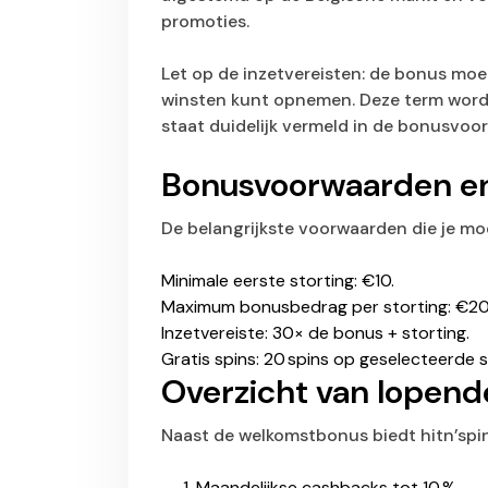
promoties.
Let op de inzetvereisten: de bonus mo
winsten kunt opnemen. Deze term word
staat duidelijk vermeld in de bonusvoo
Bonusvoorwaarden en
De belangrijkste voorwaarden die je mo
Minimale eerste storting: €10.
Maximum bonusbedrag per storting: €20
Inzetvereiste: 30× de bonus + storting.
Gratis spins: 20 spins op geselecteerde s
Overzicht van lopend
Naast de welkomstbonus biedt hitn’spin
Maandelijkse cashbacks tot 10 %.