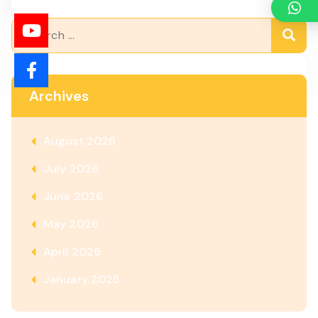
Archives
August 2026
July 2026
June 2026
May 2026
April 2026
January 2025