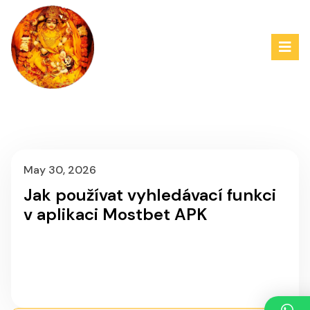
May 30, 2026
Jak používat vyhledávací funkci
v aplikaci Mostbet APK