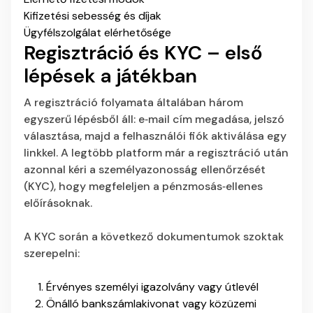
Kifizetési sebesség és díjak
Ügyfélszolgálat elérhetősége
Regisztráció és KYC – első
lépések a játékban
A regisztráció folyamata általában három
egyszerű lépésből áll: e‑mail cím megadása, jelszó
választása, majd a felhasználói fiók aktiválása egy
linkkel. A legtöbb platform már a regisztráció után
azonnal kéri a személyazonosság ellenőrzését
(KYC), hogy megfeleljen a pénzmosás‑ellenes
előírásoknak.
A KYC során a következő dokumentumok szoktak
szerepelni:
Érvényes személyi igazolvány vagy útlevél
Önálló bankszámlakivonat vagy közüzemi