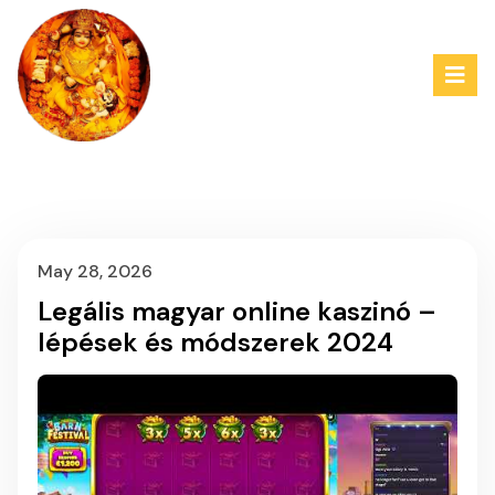
May 28, 2026
Legális magyar online kaszinó –
lépések és módszerek 2024