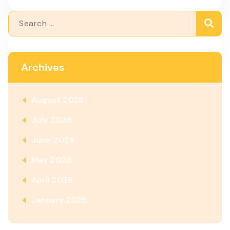
Archives
August 2026
July 2026
June 2026
May 2026
April 2026
January 2025