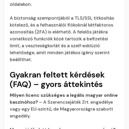
oldalakon.
A biztonság szempontjából a TLS/SSL titkosítás
kötelező, és a felhasználói fiókoknál kétfaktoros
azonosítás (2FA) is elérhető. A felelős játékra
vonatkozó funkciók közé tartozik a befizetési
limit, a veszteségkorlát és a szelf‑exklúzió
lehetősége, amit minden játékos igény szerint
beállíthat.
Gyakran feltett kérdések
(FAQ) – gyors áttekintés
Milyen licenc szükséges a legális magyar online
kaszinóhoz?
– A Szerencsejáték Zrt. engedélye
vagy egy EU‑szintű, de Magyarországra szabott
engedély.