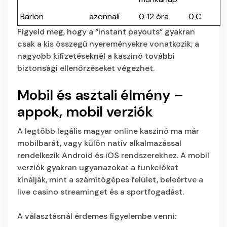
Barion
azonnali
0‑12 óra
0 €
Figyeld meg, hogy a “instant payouts” gyakran
csak a kis összegű nyereményekre vonatkozik; a
nagyobb kifizetéseknél a kaszinó további
biztonsági ellenőrzéseket végezhet.
Mobil és asztali élmény –
appok, mobil verziók
A legtöbb legális magyar online kaszinó ma már
mobilbarát, vagy külön natív alkalmazással
rendelkezik Android és iOS rendszerekhez. A mobil
verziók gyakran ugyanazokat a funkciókat
kínálják, mint a számítógépes felület, beleértve a
live casino streaminget és a sportfogadást.
A választásnál érdemes figyelembe venni: