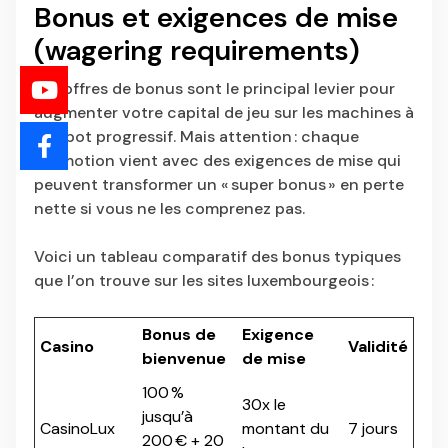
Bonus et exigences de mise
(wagering requirements)
Les offres de bonus sont le principal levier pour
augmenter votre capital de jeu sur les machines à
jackpot progressif. Mais attention : chaque
promotion vient avec des exigences de mise qui
peuvent transformer un « super bonus » en perte
nette si vous ne les comprenez pas.
Voici un tableau comparatif des bonus typiques
que l’on trouve sur les sites luxembourgeois :
Bonus de
Exigence
Casino
Validité
bienvenue
de mise
100 %
30x le
jusqu’à
CasinoLux
montant du
7 jours
200 € + 20