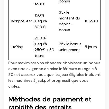
bonus
tours
35x le
150 %
montant du
JackpotStar
jusqu’à
10 jours
dépôt +
300 €
bonus
200 %
jusqu’à
25x le bonus
LuxPlay
5 jours
250 € + 30
uniquement
tours
Pour maximiser vos chances, choisissez un bonus
avec une exigence de mise inférieure ou égale à
30x et assurez‑vous que les jeux éligibles incluent
les machines à jackpot progressif que vous
ciblez.
Méthodes de paiement et
rapidité des retraits