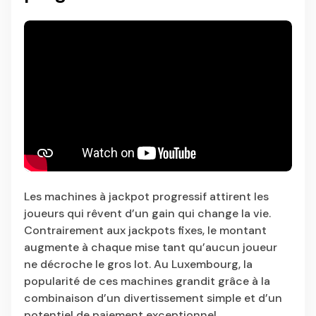
Les machines à jackpot progressif attirent les
joueurs qui rêvent d’un gain qui change la vie.
Contrairement aux jackpots fixes, le montant
augmente à chaque mise tant qu’aucun joueur
ne décroche le gros lot. Au Luxembourg, la
popularité de ces machines grandit grâce à la
combinaison d’un divertissement simple et d’un
potentiel de paiement exceptionnel.