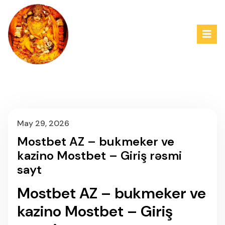
May 29, 2026
Mostbet AZ – bukmeker ve
kazino Mostbet – Giriş rəsmi
sayt
Mostbet AZ – bukmeker ve
kazino Mostbet – Giriş