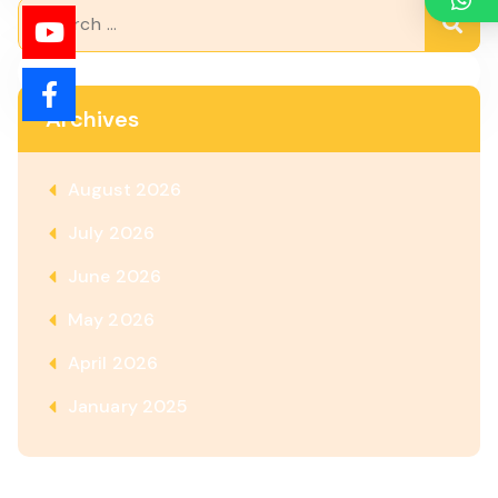
Archives
August 2026
July 2026
June 2026
May 2026
April 2026
January 2025