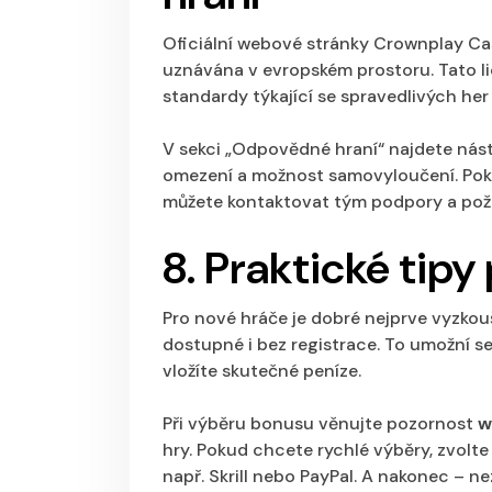
Oficiální webové stránky Crownplay Cas
uznávána v evropském prostoru. Tato lic
standardy týkající se spravedlivých her
V sekci „Odpovědné hraní“ najdete nást
omezení a možnost samovyloučení. Poku
můžete kontaktovat tým podpory a pož
8. Praktické tipy
Pro nové hráče je dobré nejprve vyzkouš
dostupné i bez registrace. To umožní sez
vložíte skutečné peníze.
Při výběru bonusu věnujte pozornost
w
hry. Pokud chcete rychlé výběry, zvolt
např. Skrill nebo PayPal. A nakonec – n