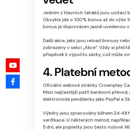
Jedním z hlavních taháků jsou uvítací b
Obvykle jde o 100 % bonus až do výše 1
bonus je doprovázen jasně uvedenou v
Další akce, jako jsou reload bonusy ne
zobrazeny v sekci „Akce“. Vždy si přečt
příspěvek k výpočtu sázky, což může ovl
4. Platební meto
Oficiální webové stránky Crownplay Cas
Mezi nejčastější patří bankovní převod, 
elektronické peněženky jako PayPal a Skri
Výběry jsou zpracovány během 24‑48 
verifikace. U některých metod, napříkl
5 dní, ale poplatky jsou často nulové.