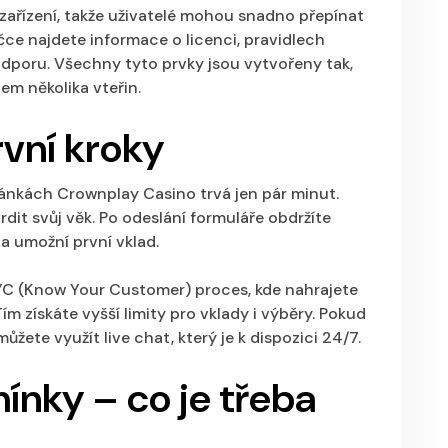
 zařízení, takže uživatelé mohou snadno přepínat
ce najdete informace o licenci, pravidlech
poru. Všechny tyto prvky jsou vytvořeny tak,
em několika vteřin.
rvní kroky
ánkách Crownplay Casino trvá jen pár minut.
vrdit svůj věk. Po odeslání formuláře obdržíte
 a umožní první vklad.
YC (Know Your Customer) proces, kde nahrajete
m získáte vyšší limity pro vklady i výběry. Pokud
ůžete využít live chat, který je k dispozici 24/7.
ínky – co je třeba