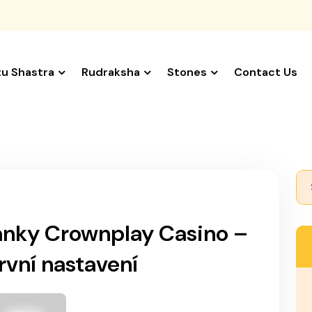
tu Shastra
Rudraksha
Stones
Contact Us
ránky Crownplay Casino –
rvní nastavení