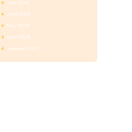
July 2026
June 2026
May 2026
April 2026
January 2025