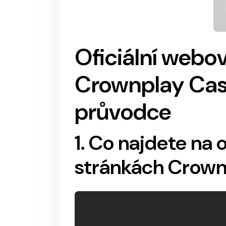
Oficiální webo
Crownplay Cas
průvodce
1. Co najdete na
stránkách Crown