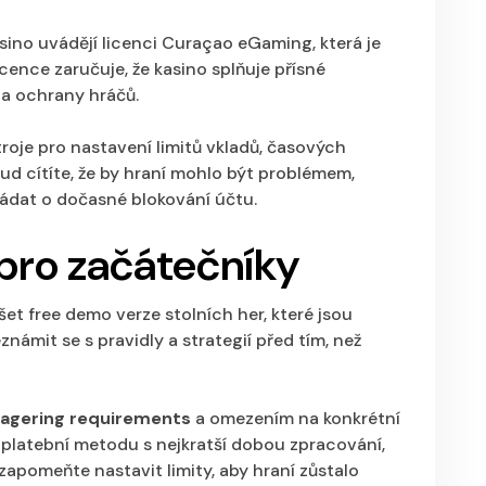
ino uvádějí licenci Curaçao eGaming, která je
ence zaručuje, že kasino splňuje přísné
 a ochrany hráčů.
roje pro nastavení limitů vkladů, časových
d cítíte, že by hraní mohlo být problémem,
ádat o dočasné blokování účtu.
 pro začátečníky
et free demo verze stolních her, které jsou
námit se s pravidly a strategií před tím, než
agering requirements
a omezením na konkrétní
e platební metodu s nejkratší dobou zpracování,
ezapomeňte nastavit limity, aby hraní zůstalo