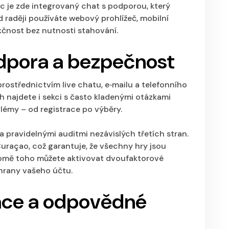
íc je zde integrovaný chat s podporou, který
d raději používáte webový prohlížeč, mobilní
čnost bez nutnosti stahování.
odpora a bezpečnost
rostřednictvím live chatu, e‑mailu a telefonního
h najdete i sekci s často kladenými otázkami
blémy – od registrace po výběry.
a pravidelnými auditmi nezávislých třetích stran.
uraçao, což garantuje, že všechny hry jsou
romě toho můžete aktivovat dvoufaktorové
chrany vašeho účtu.
lace a odpovědné