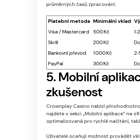
průměrných časů zpracování.
Platební metoda
Minimální vklad
Vý
Visa / Mastercard
500 Kč
1‑
Skrill
200 Kč
Do
Bankovní převod
1 000 Kč
2‑
PayPal
300 Kč
Do
5. Mobilní aplika
zkušenost
Crownplay Casino nabízí plnohodnotnou 
najdete v sekci „Mobilní aplikace“ na o
optimalizovaná pro rychlé načítání, takže
Uživatelé oceňují možnost provádět vkla