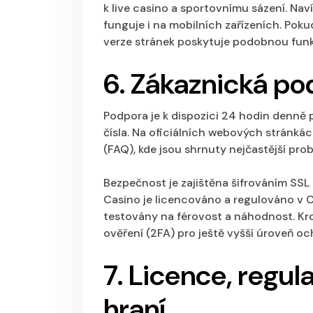
k live casino a sportovnímu sázení. Nav
funguje i na mobilních zařízeních. Poku
verze stránek poskytuje podobnou funk
6. Zákaznická p
Podpora je k dispozici 24 hodin denně p
čísla. Na oficiálních webových stránkác
(FAQ), kde jsou shrnuty nejčastější pro
Bezpečnost je zajištěna šifrováním SSL 
Casino je licencováno a regulováno v C
testovány na férovost a náhodnost. K
ověření (2FA) pro ještě vyšší úroveň o
7. Licence, regu
hraní