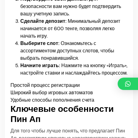
безопасности вам нужно будет подтвердить
вашу учетную запись.
Сделайте депозит:
Минимальный депозит
начинается от 600 тенге, позволяя легко
начать игру.
Выберите слот:
Ознакомьтесь с
ассортиментом доступных слотов, чтобы
выбрать понравившийся.
Начните играть:
Нажмите на кнопку «Играть»,
настройте ставки и наслаждайтесь процессом.
Простой процесс регистрации
Широкий выбор игровых автоматов
Удобные способы пополнения счета
Ключевые особенности
Пин Ап
Для того чтобы лучше понять, что предлагает Пин