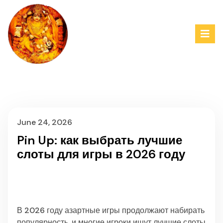
June 24, 2026
Pin Up: как выбрать лучшие
слоты для игры в 2026 году
В 2026 году азартные игры продолжают набирать
популярность, и многие игроки ищут лучшие слоты