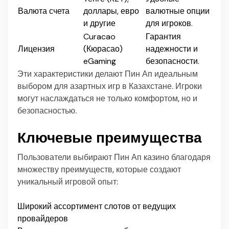
Валюта счета
доллары, евро
валютные опции
и другие
для игроков.
Curacao
Гарантия
Лицензия
(Кюрасао)
надежности и
eGaming
безопасности.
Эти характеристики делают Пин Ап идеальным
выбором для азартных игр в Казахстане. Игроки
могут наслаждаться не только комфортом, но и
безопасностью.
Ключевые преимущества
Пользователи выбирают Пин Ап казино благодаря
множеству преимуществ, которые создают
уникальный игровой опыт:
Широкий ассортимент слотов от ведущих
провайдеров