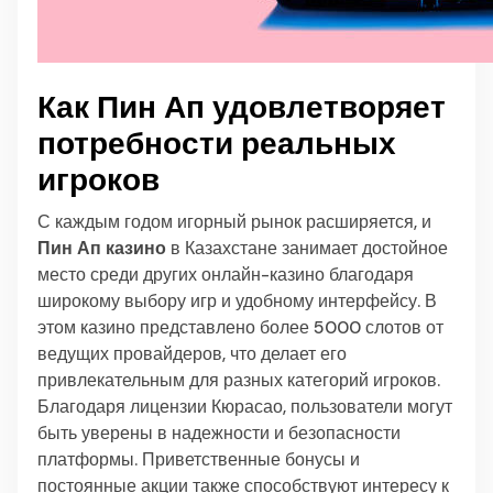
Как Пин Ап удовлетворяет
потребности реальных
игроков
С каждым годом игорный рынок расширяется, и
Пин Ап казино
в Казахстане занимает достойное
место среди других онлайн-казино благодаря
широкому выбору игр и удобному интерфейсу. В
этом казино представлено более 5000 слотов от
ведущих провайдеров, что делает его
привлекательным для разных категорий игроков.
Благодаря лицензии Кюрасао, пользователи могут
быть уверены в надежности и безопасности
платформы. Приветственные бонусы и
постоянные акции также способствуют интересу к