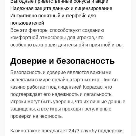
Выгодные приветственные бонусы и акции
Надежная защита данных и лицензирование
Интуитивно понятный интерфейс для
пользователей
Все эти факторы способствуют созданию
комфортной атмосферы для игроков, что
особенно важно для длительной и приятной игры.
Доверие и безопасность
Безопасность и доверие являются важными
аспектами в мире онлайн азартных игр. Пин Ап
казино работает под лицензией Кюрасао, что
подтверждает его надежность и легальность.
Игроки могут быть уверены, что их личные данные
защищены, а все игры проходят регулярные
проверки на честность.
Казино также предлагает 24/7 службу поддержки,