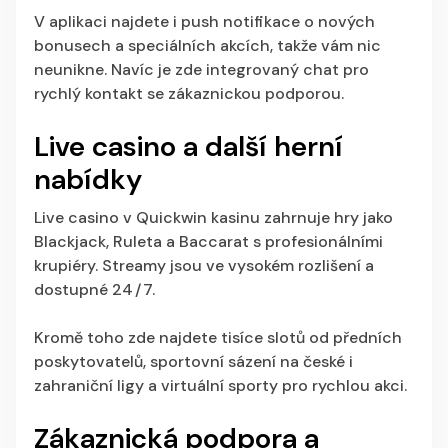
V aplikaci najdete i push notifikace o nových
bonusech a speciálních akcích, takže vám nic
neunikne. Navíc je zde integrovaný chat pro
rychlý kontakt se zákaznickou podporou.
Live casino a další herní
nabídky
Live casino v Quickwin kasinu zahrnuje hry jako
Blackjack, Ruleta a Baccarat s profesionálními
krupiéry. Streamy jsou ve vysokém rozlišení a
dostupné 24 / 7.
Kromě toho zde najdete tisíce slotů od předních
poskytovatelů, sportovní sázení na české i
zahraniční ligy a virtuální sporty pro rychlou akci.
Zákaznická podpora a