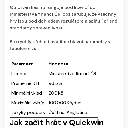
Quickwin kasino funguje pod licencí od
Ministerstva financí ČR, což zaručuje, že všechny
hry jsou pod dohledem regulátora a splňují přísné
standardy spravedlivosti.
Pro rychlý přehled uvádíme hlavní parametry v
tabulce níže.
Parametr
Hodnota
Licence
Ministerstvo financí ČR
Průměrné RTP
96,5 %
Minimální vklad
200 Kč
Maximální výběr
100 000 Kč/den
Jazyky podpory
Čeština, Angličtina
Jak začít hrát v Quickwin