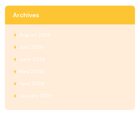
Archives
August 2026
July 2026
June 2026
May 2026
April 2026
January 2025