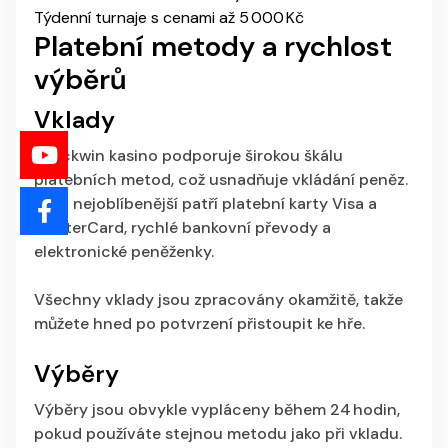
Týdenní turnaje s cenami až 5 000 Kč
Platební metody a rychlost
výběrů
Vklady
Quickwin kasino podporuje širokou škálu
platebních metod, což usnadňuje vkládání peněz.
Mezi nejoblíbenější patří platební karty Visa a
MasterCard, rychlé bankovní převody a
elektronické peněženky.
Všechny vklady jsou zpracovány okamžitě, takže
můžete hned po potvrzení přistoupit ke hře.
Výběry
Výběry jsou obvykle vypláceny během 24 hodin,
pokud používáte stejnou metodu jako při vkladu.