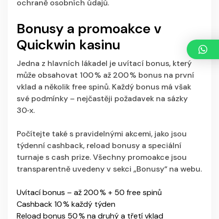
ochraně osobních údajů.
Bonusy a promoakce v
Quickwin kasinu
Jedna z hlavních lákadel je uvítací bonus, který
může obsahovat 100 % až 200 % bonus na první
vklad a několik free spinů. Každý bonus má však
své podmínky – nejčastěji požadavek na sázky
30‑x.
Počítejte také s pravidelnými akcemi, jako jsou
týdenní cashback, reload bonusy a speciální
turnaje s cash prize. Všechny promoakce jsou
transparentně uvedeny v sekci „Bonusy“ na webu.
Uvítací bonus – až 200 % + 50 free spinů
Cashback 10 % každý týden
Reload bonus 50 % na druhý a třetí vklad