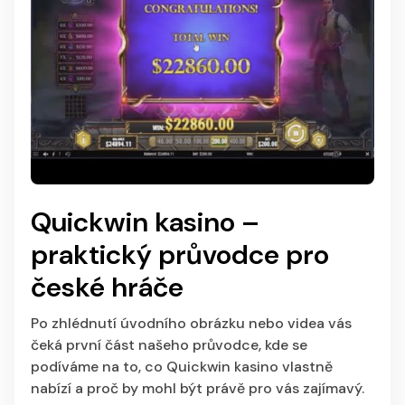
Quickwin kasino –
praktický průvodce pro
české hráče
Po zhlédnutí úvodního obrázku nebo videa vás
čeká první část našeho průvodce, kde se
podíváme na to, co Quickwin kasino vlastně
nabízí a proč by mohl být právě pro vás zajímavý.