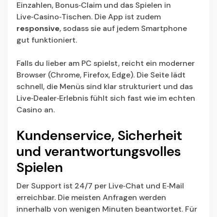
Einzahlen, Bonus‑Claim und das Spielen in
Live‑Casino‑Tischen. Die App ist zudem
responsive
, sodass sie auf jedem Smartphone
gut funktioniert.
Falls du lieber am PC spielst, reicht ein moderner
Browser (Chrome, Firefox, Edge). Die Seite lädt
schnell, die Menüs sind klar strukturiert und das
Live‑Dealer‑Erlebnis fühlt sich fast wie im echten
Casino an.
Kundenservice, Sicherheit
und verantwortungsvolles
Spielen
Der Support ist 24/7 per Live‑Chat und E‑Mail
erreichbar. Die meisten Anfragen werden
innerhalb von wenigen Minuten beantwortet. Für