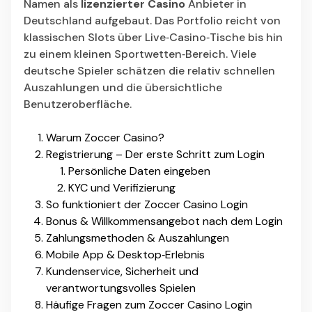
Namen als
lizenzierter Casino
Anbieter in
Deutschland aufgebaut. Das Portfolio reicht von
klassischen Slots über Live‑Casino‑Tische bis hin
zu einem kleinen Sportwetten‑Bereich. Viele
deutsche Spieler schätzen die relativ schnellen
Auszahlungen und die übersichtliche
Benutzeroberfläche.
Warum Zoccer Casino?
Registrierung – Der erste Schritt zum Login
Persönliche Daten eingeben
KYC und Verifizierung
So funktioniert der Zoccer Casino Login
Bonus & Willkommensangebot nach dem Login
Zahlungsmethoden & Auszahlungen
Mobile App & Desktop‑Erlebnis
Kundenservice, Sicherheit und
verantwortungsvolles Spielen
Häufige Fragen zum Zoccer Casino Login