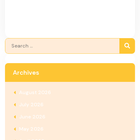
Archives
August 2026
July 2026
June 2026
May 2026