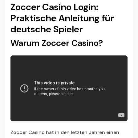
Zoccer Casino Login:
Praktische Anleitung für
deutsche Spieler
Warum Zoccer Casino?
Zoccer Casino hat in den letzten Jahren einen