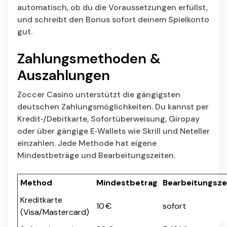
automatisch, ob du die Voraussetzungen erfüllst,
und schreibt den Bonus sofort deinem Spielkonto
gut.
Zahlungsmethoden &
Auszahlungen
Zoccer Casino unterstützt die gängigsten
deutschen Zahlungsmöglichkeiten. Du kannst per
Kredit‑/Debitkarte, Sofortüberweisung, Giropay
oder über gängige E‑Wallets wie Skrill und Neteller
einzahlen. Jede Methode hat eigene
Mindestbeträge und Bearbeitungszeiten.
Method
Mindestbetrag
Bearbeitungsze
Kreditkarte
10 €
sofort
(Visa/Mastercard)