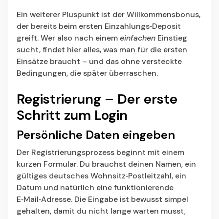
Ein weiterer Pluspunkt ist der Willkommensbonus,
der bereits beim ersten Einzahlungs‑Deposit
greift. Wer also nach einem
einfachen
Einstieg
sucht, findet hier alles, was man für die ersten
Einsätze braucht – und das ohne versteckte
Bedingungen, die später überraschen.
Registrierung – Der erste
Schritt zum Login
Persönliche Daten eingeben
Der Registrierungsprozess beginnt mit einem
kurzen Formular. Du brauchst deinen Namen, ein
gültiges deutsches Wohnsitz‑Postleitzahl, ein
Datum und natürlich eine funktionierende
E‑Mail‑Adresse. Die Eingabe ist bewusst simpel
gehalten, damit du nicht lange warten musst,