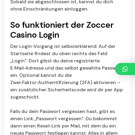
Sobald sie abgeschlossen ist, kannst du dich
ohne Einschränkungen einloggen.
So funktioniert der Zoccer
Casino Login
Der Login‑Vorgang ist selbsterklärend: Auf der
Startseite findest du oben rechts das Feld
„Login“. Dort gibst du deine registrierte
E‑Mail‑Adresse und das selbst gewählte Passwort
ein. Optional kannst du die
Zwei‑Faktor‑Authentifizierung (2FA) aktivieren –
ein zusätzlicher Sicherheitscode wird dir per App
zugeschickt.
Falls du dein Passwort vergessen hast, gibt es
einen Link „Passwort vergessen“. Du bekommst
dann einen Reset‑Link per Mail, mit dem du ein
neues Passwort festlegen kannst. Alles in allem