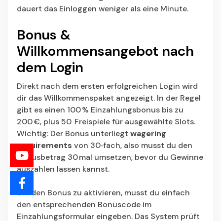
dauert das Einloggen weniger als eine Minute.
Bonus &
Willkommensangebot nach
dem Login
Direkt nach dem ersten erfolgreichen Login wird
dir das Willkommenspaket angezeigt. In der Regel
gibt es einen 100 % Einzahlungsbonus bis zu
200 €, plus 50 Freispiele für ausgewählte Slots.
Wichtig: Der Bonus unterliegt
wagering
requirements
von 30‑fach, also musst du den
Bonusbetrag 30 mal umsetzen, bevor du Gewinne
auszahlen lassen kannst.
Um den Bonus zu aktivieren, musst du einfach
den entsprechenden Bonuscode im
Einzahlungsformular eingeben. Das System prüft