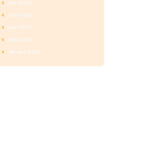
July 2026
June 2026
May 2026
April 2026
January 2025