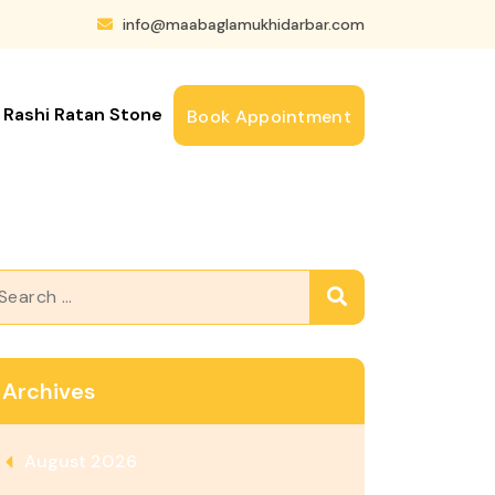
info@maabaglamukhidarbar.com
Rashi Ratan Stone
Book Appointment
Archives
August 2026