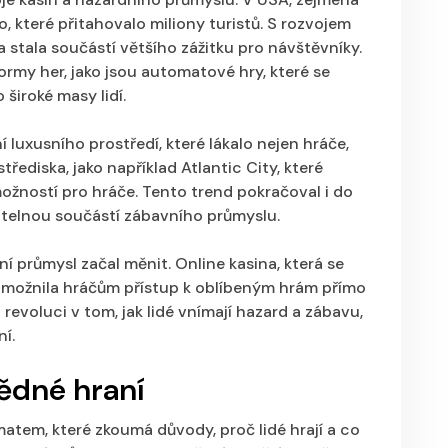
o, které přitahovalo miliony turistů. S rozvojem
 stala součástí většího zážitku pro návštěvníky.
ormy her, jako jsou automatové hry, které se
široké masy lidí.
 luxusního prostředí, které lákalo nejen hráče,
 střediska, jako například Atlantic City, které
ožností pro hráče. Tento trend pokračoval i do
slitelnou součástí zábavního průmyslu.
í průmysl začal měnit. Online kasina, která se
, umožnila hráčům přístup k oblíbeným hrám přímo
revoluci v tom, jak lidé vnímají hazard a zábavu,
í.
ědné hraní
atem, které zkoumá důvody, proč lidé hrají a co