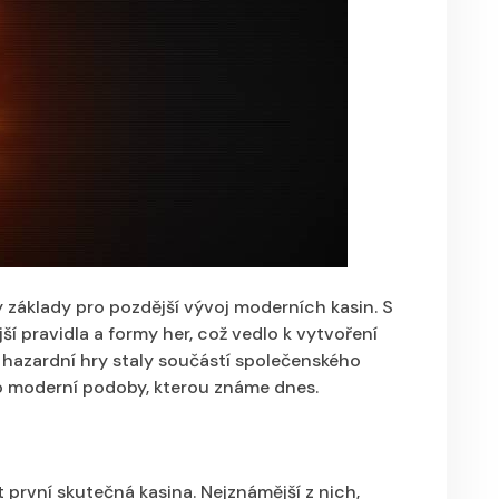
 základy pro pozdější vývoj moderních kasin. S
ší pravidla a formy her, což vedlo k vytvoření
 hazardní hry staly součástí společenského
o moderní podoby, kterou známe dnes.
t první skutečná kasina. Nejznámější z nich,