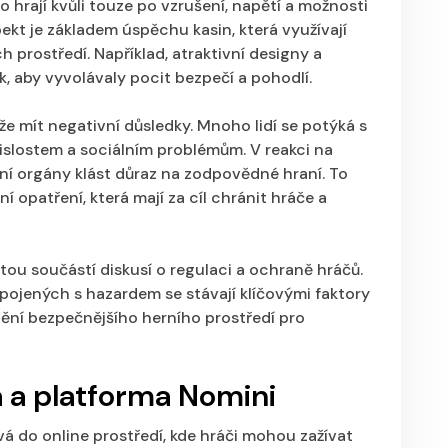
o hrají kvůli touze po vzrušení, napětí a možnosti
ekt je základem úspěchu kasin, která využívají
ch prostředí. Například, atraktivní designy a
k, aby vyvolávaly pocit bezpečí a pohodlí.
že mít negativní důsledky. Mnoho lidí se potýká s
islostem a sociálním problémům. V reakci na
vní orgány klást důraz na zodpovědné hraní. To
 opatření, která mají za cíl chránit hráče a
tou součástí diskusí o regulaci a ochraně hráčů.
spojených s hazardem se stávají klíčovými faktory
tění bezpečnějšího herního prostředí pro
a a platforma Nomini
á do online prostředí, kde hráči mohou zažívat