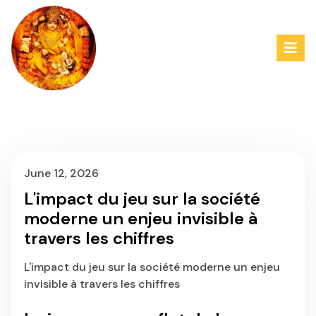
June 12, 2026
L'impact du jeu sur la société
moderne un enjeu invisible à
travers les chiffres
L'impact du jeu sur la société moderne un enjeu
invisible à travers les chiffres