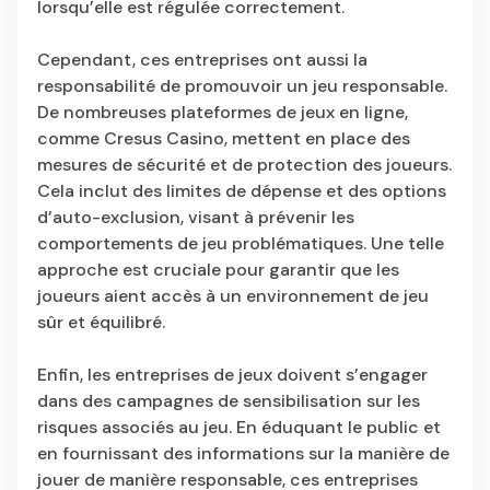
lorsqu’elle est régulée correctement.
Cependant, ces entreprises ont aussi la
responsabilité de promouvoir un jeu responsable.
De nombreuses plateformes de jeux en ligne,
comme Cresus Casino, mettent en place des
mesures de sécurité et de protection des joueurs.
Cela inclut des limites de dépense et des options
d’auto-exclusion, visant à prévenir les
comportements de jeu problématiques. Une telle
approche est cruciale pour garantir que les
joueurs aient accès à un environnement de jeu
sûr et équilibré.
Enfin, les entreprises de jeux doivent s’engager
dans des campagnes de sensibilisation sur les
risques associés au jeu. En éduquant le public et
en fournissant des informations sur la manière de
jouer de manière responsable, ces entreprises