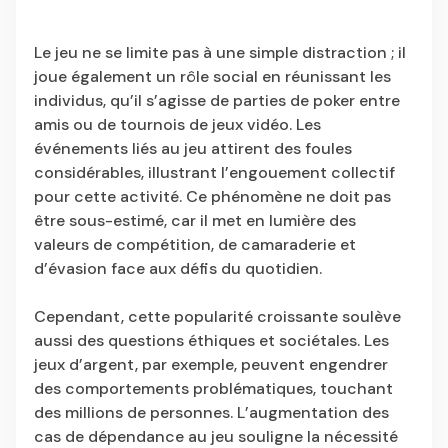
Le jeu ne se limite pas à une simple distraction ; il
joue également un rôle social en réunissant les
individus, qu’il s’agisse de parties de poker entre
amis ou de tournois de jeux vidéo. Les
événements liés au jeu attirent des foules
considérables, illustrant l’engouement collectif
pour cette activité. Ce phénomène ne doit pas
être sous-estimé, car il met en lumière des
valeurs de compétition, de camaraderie et
d’évasion face aux défis du quotidien.
Cependant, cette popularité croissante soulève
aussi des questions éthiques et sociétales. Les
jeux d’argent, par exemple, peuvent engendrer
des comportements problématiques, touchant
des millions de personnes. L’augmentation des
cas de dépendance au jeu souligne la nécessité