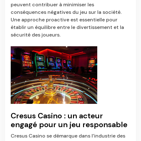
peuvent contribuer à minimiser les
conséquences négatives du jeu sur la société.
Une approche proactive est essentielle pour
établir un équilibre entre le divertissement et la
sécurité des joueurs.
Cresus Casino : un acteur
engagé pour un jeu responsable
Cresus Casino se démarque dans l’industrie des