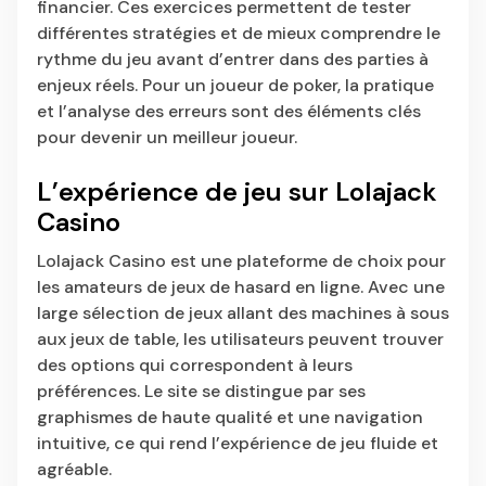
financier. Ces exercices permettent de tester
différentes stratégies et de mieux comprendre le
rythme du jeu avant d’entrer dans des parties à
enjeux réels. Pour un joueur de poker, la pratique
et l’analyse des erreurs sont des éléments clés
pour devenir un meilleur joueur.
L’expérience de jeu sur Lolajack
Casino
Lolajack Casino est une plateforme de choix pour
les amateurs de jeux de hasard en ligne. Avec une
large sélection de jeux allant des machines à sous
aux jeux de table, les utilisateurs peuvent trouver
des options qui correspondent à leurs
préférences. Le site se distingue par ses
graphismes de haute qualité et une navigation
intuitive, ce qui rend l’expérience de jeu fluide et
agréable.