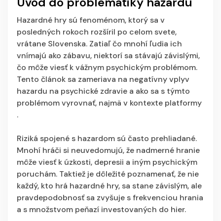
Úvod do problematiky hazardu
Hazardné hry sú fenoménom, ktorý sa v
posledných rokoch rozšíril po celom svete,
vrátane Slovenska. Zatiaľ čo mnohí ľudia ich
vnímajú ako zábavu, niektorí sa stávajú závislými,
čo môže viesť k vážnym psychickým problémom.
Tento článok sa zameriava na negatívny vplyv
hazardu na psychické zdravie a ako sa s týmto
problémom vyrovnať, najmä v kontexte platformy
.
Riziká spojené s hazardom sú často prehliadané.
Mnohí hráči si neuvedomujú, že nadmerné hranie
môže viesť k úzkosti, depresii a iným psychickým
poruchám. Taktiež je dôležité poznamenať, že nie
každý, kto hrá hazardné hry, sa stane závislým, ale
pravdepodobnosť sa zvyšuje s frekvenciou hrania
a s množstvom peňazí investovaných do hier.