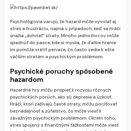
Psychológovia varujú, že hazard môže vyvolať aj
stres a frustráciu, najmä v prípadoch, keď sa hráči
snažia „dohnať“ straty. Mnoho jednotlivcov môže
spadnúť do pasce, kde si myslia, že ďalšie hranie
im pomôže vrátiť peniaze, čo často vedie k ešte
väčším stratám a psychickým problémom.
Psychické poruchy spôsobené
hazardom
Hazardné hry môžu prispieť k rozvoju rôznych
psychických porúch, ako sú depresia a úzkosť.
Hráči, ktorí zažívajú časté straty, môžu pociťovať
beznádejnosť a zúfalstvo, čo môže viesť k
závažným psychickým problémom. Okrem toho,
stres spojený s finančnými ťažkosťami môže viesť