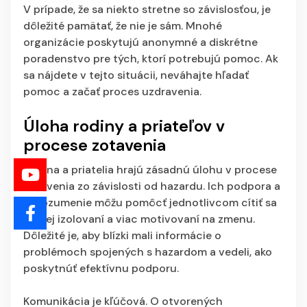
V prípade, že sa niekto stretne so závislosťou, je
dôležité pamätať, že nie je sám. Mnohé
organizácie poskytujú anonymné a diskrétne
poradenstvo pre tých, ktorí potrebujú pomoc. Ak
sa nájdete v tejto situácii, neváhajte hľadať
pomoc a začať proces uzdravenia.
Úloha rodiny a priateľov v
procese zotavenia
Rodina a priatelia hrajú zásadnú úlohu v procese
zotavenia zo závislosti od hazardu. Ich podpora a
porozumenie môžu pomôcť jednotlivcom cítiť sa
menej izolovaní a viac motivovaní na zmenu.
Dôležité je, aby blízki mali informácie o
problémoch spojených s hazardom a vedeli, ako
poskytnúť efektívnu podporu.
Komunikácia je kľúčová. O otvorených